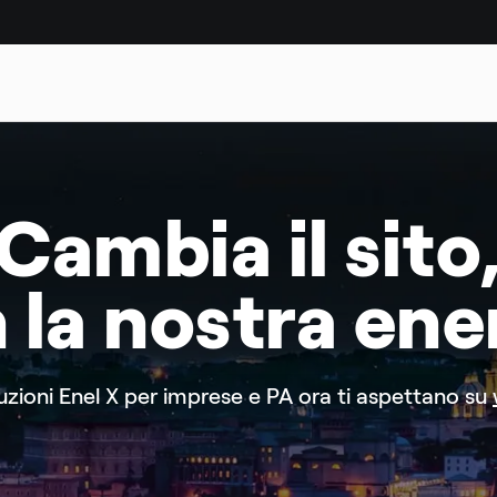
Cambia il sito
 la nostra ene
luzioni Enel X per imprese e PA ora ti aspettano su